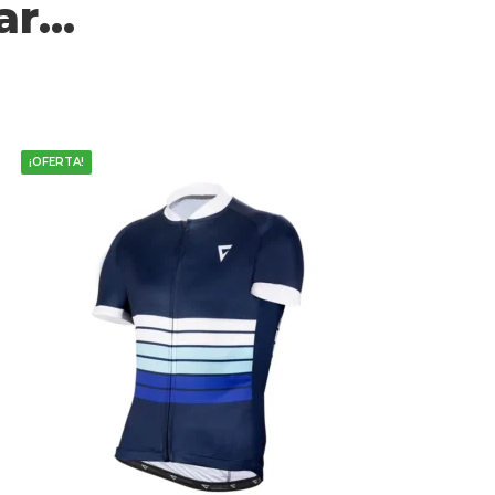
r...
¡OFERTA!