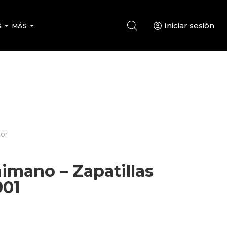
Iniciar sesión
S
MÁS
ior
imano – Zapatillas
901