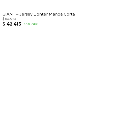
GIANT – Jersey Lighter Manga Corta
$
60.590
El
El
$
42.413
30% OFF
precio
precio
original
actual
era:
es:
$ 60.590.
$ 42.413.