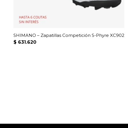
la
página
de
producto
SHIMANO – Zapatillas Competición S-Phyre XC902
$
631.620