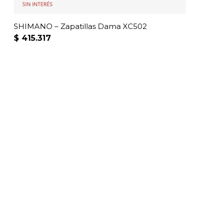
página
de
producto
SHIMANO – Zapatillas Dama XC502
$
415.317