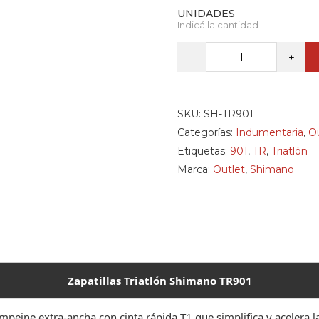
¡ÚLTIMA!
-
+
Shimano
-
Zapatillas
SKU:
SH-TR901
Triatlón
Categorías:
Indumentaria
,
Ou
TR901
Etiquetas:
901
,
TR
,
Triatlón
cantidad
Marca:
Outlet
,
Shimano
Zapatillas Triatlón Shimano TR901
peine extra-ancha con cinta rápida T1 que simplifica y acelera l