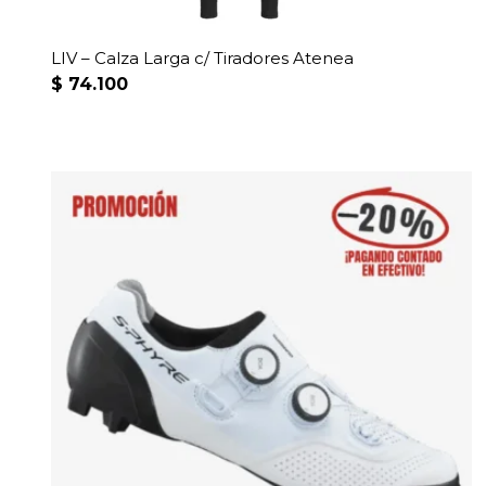
LIV – Calza Larga c/ Tiradores Atenea
$
74.100
Este
producto
tiene
múltiples
variantes.
Las
opciones
se
pueden
elegir
en