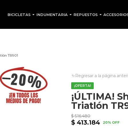
BICICLETAS
INDUMENTARIA
REPUESTOS
ACCESORIO
atlón TR901
Regresar a la página anter
¡OFERTA!
¡ÚLTIMA! Sh
Triatlón TR
$
516.480
$
413.184
El
El
20% OFF