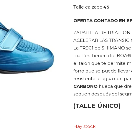
precio
precio
Talle calzado
45
original
actual
era:
es:
OFERTA CONTADO EN E
$ 516.480.
$ 413.184.
ZAPATILLA DE TRIATLÓ
ACELERAR LAS TRANSICI
La TR901 de SHIMANO se ha
triatlón. Tienen dial BOA® 
el talón que te permite mo
forro que se puede llevar 
resistente al agua con pa
CARBONO
hueca que dren
sequen después del segm
(TALLE ÚNICO)
Hay stock